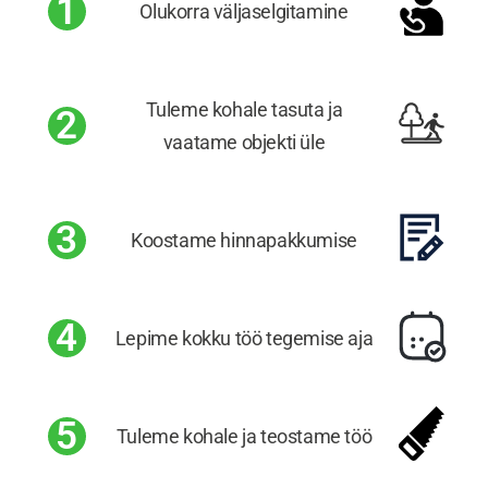
1
Olukorra väljaselgitamine
Tuleme kohale tasuta ja
2
vaatame objekti üle
3
Koostame hinnapakkumise
4
Lepime kokku töö tegemise aja
5
Tuleme kohale ja teostame töö