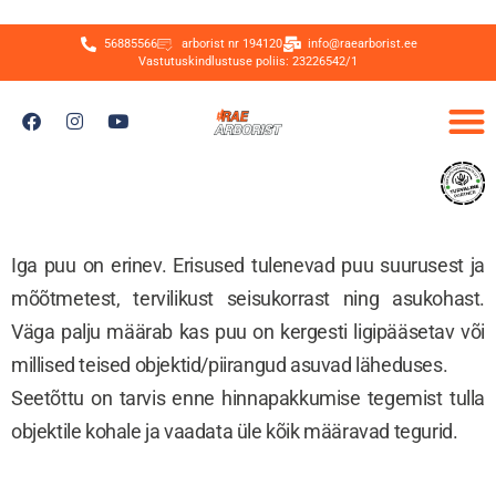
56885566
arborist nr 194120
info@raearborist.ee
Vastutuskindlustuse poliis: 23226542/1
Iga puu on erinev. Erisused tulenevad puu suurusest ja
mõõtmetest, tervilikust seisukorrast ning asukohast.
Väga palju määrab kas puu on kergesti ligipääsetav või
millised teised objektid/piirangud asuvad läheduses.
Seetõttu on tarvis enne hinnapakkumise tegemist tulla
objektile kohale ja vaadata üle kõik määravad tegurid.