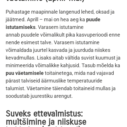
Puhastage maapinnale langenud lehed, oksad ja
jäätmed.
Aprill – mai on hea aeg ka
puude
istutamiseks
. Varasem istutamine
annab puudele võimalikult pika kasvuperioodi enne
nende esimest talve. Varasem istutamine
võimaldada juurtel kasvada ja juurduda niiskes
kevadmullas. Lisaks aitab vältida suvist kuumust ja
minimeerida võimalikke kahjusid. Tasub mõelda ka
p
uu väetamisele
toitainetega, mida nad vajavad
pärast talviseid äärmuslike temperatuuride
talumist. Väetamine täiendab toitaineid mullas ja
soodustab juurestiku arengut.
Suveks ettevalmistus:
multšimine ja niiskuse