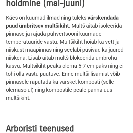
hoidmine (mai–juuni)
Käes on kuumad ilmad ning tuleks
värskendada
puud ümbritsev multšikiht
. Multš aitab isoleerida
pinnase ja rajada puhvertsooni kuumade
temperatuuride vastu. Multšikiht hoiab ka vett ja
niiskust maapinnas ning seeläbi püsivad ka juured
niiskena. Lisab aitab multš blokeerida umbrohu
kasvu. Multsikiht peaks olema 5-7 cm paks ning ei
tohi olla vastu puutuve. Enne multši lisamist võib
pinnasele raputada ka värsket komposti (selle
olemasolul) ning kompostile peale panna uus
multšikiht.
Arboristi teenused