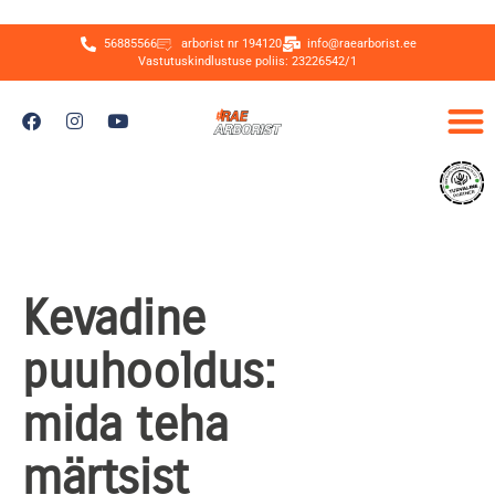
56885566
arborist nr 194120
info@raearborist.ee
Vastutuskindlustuse poliis: 23226542/1
Kevadine
puuhooldus:
mida teha
märtsist