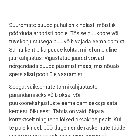
Suuremate puude puhul on kindlasti mõistlik
pöörduda arboristi poole. Tõsise puukoore või
tüvekahjustusega puu võib vajada eemaldamist.
Sama kehtib ka puude kohta, millel on oluline
juurkahjustus. Vigastatud juured võivad
nõrgendada puude püsimist maas, mis nõuab
spetsialisti poolt üle vaatamist.
Seega, väiksemate tormikahjustuste
parandamiseks võib oksa- või
puukoorekahjustuste eemaldamiseks piisata
kergest lõikusest. Tähtis on vaid lõigata
korrektselt ning teha lõiked oksakrae pealt. Kui
te pole kindel, pöörduge nende raskemate tööde
jaoks professionaali poole ning küsige nõu.