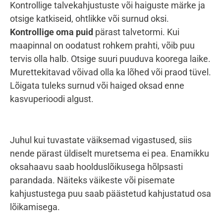
Kontrollige talvekahjustuste või haiguste märke ja
otsige katkiseid, ohtlikke või surnud oksi.
Kontrollige oma puid
pärast talvetormi. Kui
maapinnal on oodatust rohkem prahti, võib puu
tervis olla halb. Otsige suuri puuduva koorega laike.
Murettekitavad võivad olla ka lõhed või praod tüvel.
Lõigata tuleks surnud või haiged oksad enne
kasvuperioodi algust.
Juhul kui tuvastate väiksemad vigastused, siis
nende pärast üldiselt muretsema ei pea. Enamikku
oksahaavu saab hoolduslõikusega hõlpsasti
parandada. Näiteks väikeste või pisemate
kahjustustega puu saab päästetud kahjustatud osa
lõikamisega.