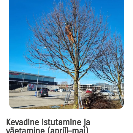
Kevadine istutamine ja
väetamine (aprill–mai)